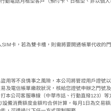
信行動電話月租型客戶（預付卡、日租型、非以個
)須嵌入SIM卡，若為雙卡槽，則需將要開通帳單代收的門
名盜用等不良情事之風險，本公司將管控用戶證號以
交易及電信帳單繳款狀況，核給您證號申辦之門號及
撥打本公司客服專線（中華市話、行動直撥123）等
/設備消費額度金額均合併計算，每月1日為交易
功能，可透過以下任一方式限制服務